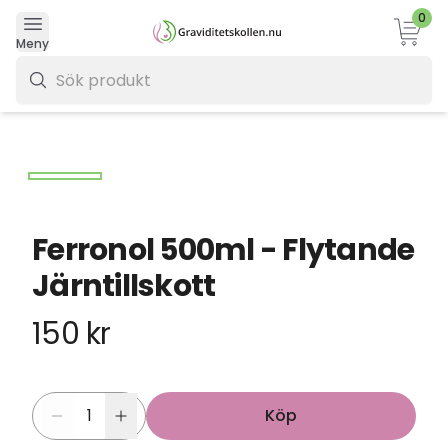
0
Varukor
Meny
0 kr
Ferronol 500ml - Flytande
Järntillskott
150 kr
Köp