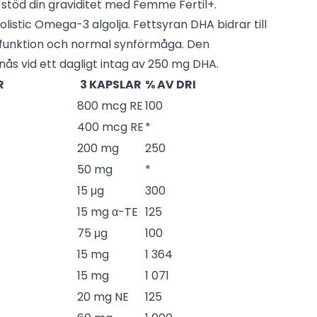
h stöd din graviditet med Femme Fertil+.
olistic Omega-3 algolja
. Fettsyran DHA bidrar till
nfunktion och normal synförmåga. Den
s vid ett dagligt intag av 250 mg DHA.
R
3 KAPSLAR
% AV DRI
800 mcg RE
100
400 mcg RE
*
200 mg
250
50 mg
*
15 μg
300
15 mg α-TE
125
75 μg
100
15 mg
1 364
15 mg
1 071
20 mg NE
125