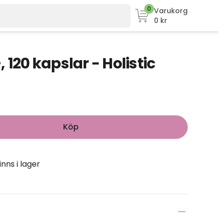
0
Varukorg
0 kr
 120 kapslar - Holistic
Köp
inns i lager