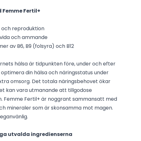
 Femme Fertil+
t och reproduktion
avida och ammande
er av B6, B9 (folsyra) och B12
arnets hälsa är tidpunkten före, under och efter
tt optimera din hälsa och näringsstatus under
extra omsorg. Det totala näringsbehovet ökar
et kan vara utmanande att tillgodose
. Femme Fertil+ är noggrant sammansatt med
 och mineraler som är skonsamma mot magen.
eganvänlig.
ga utvalda ingredienserna