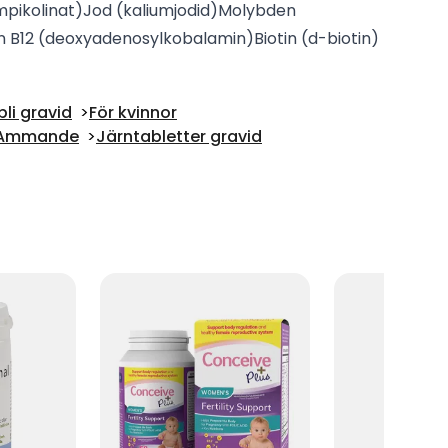
pikolinat)
Jod (kaliumjodid)
Molybden
n B12 (deoxyadenosylkobalamin)
Biotin (d-biotin)
bli gravid
För kvinnor
 & Ammande
Järntabletter gravid