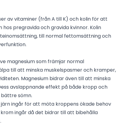
av vitaminer (från A till K) och kolin för att
 hos pregravida och gravida kvinnor. Kolin
teinomsättning, till normal fettomsättning och
verfunktion.
usive magnesium som främjar normal
älpa till att minska muskelspasmer och kramper,
viditeten. Magnesium bidrar även till att minska
 Dess avslappnande effekt på både kropp och
 bättre sömn.
t järn ingår för att möta kroppens ökade behov
 krom ingår då det bidrar till att bibehålla
.