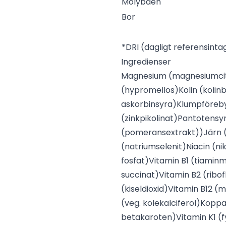
Molybden
Bor
*DRI (dagligt referensintag)
Ingredienser
Magnesium (magnesiumci
(hypromellos)
Kolin (kolin
askorbinsyra)
Klumpföreb
(zinkpikolinat)
Pantotensy
(pomeransextrakt))
Järn 
(natriumselenit)
Niacin (ni
fosfat)
Vitamin B1 (tiamin
succinat)
Vitamin B2 (ribof
(kiseldioxid)
Vitamin B12 (
(veg. kolekalciferol)
Koppa
betakaroten)
Vitamin K1 (f