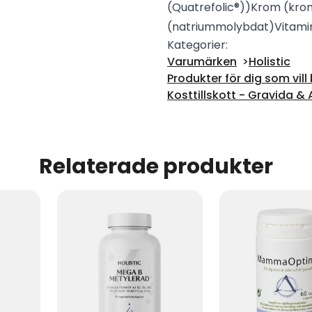
(Quatrefolic®))
Krom (krom
(natriummolybdat)
Vitami
Kategorier:
Varumärken
Holistic
Produkter för dig som vill 
Kosttillskott - Gravida
Relaterade produkter