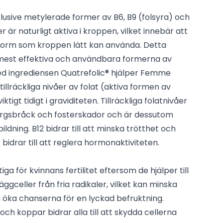
klusive metylerade former av B6, B9 (folsyra) och
 är naturligt aktiva i kroppen, vilket innebär att
n form som kroppen lätt kan använda. Detta
e mest effektiva och användbara formerna av
Med ingrediensen Quatrefolic® hjälper Femme
a tillräckliga nivåer av folat (aktiva formen av
viktigt tidigt i graviditeten. Tillräckliga folatnivåer
ärgsbråck och fosterskador och är dessutom
dning. B12 bidrar till att minska trötthet och
bidrar till att reglera hormonaktiviteten.
iga för kvinnans fertilitet eftersom de hjälper till
äggceller från fria radikaler, vilket kan minska
 öka chanserna för en lyckad befruktning.
n och koppar bidrar alla till att skydda cellerna