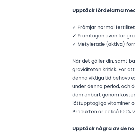
Upptäck fördelarna med
✓ Främjar normal fertilite
✓ Framtagen även för gr
✓ Metylerade (aktiva) form
När det gäller din, samt b
graviditeten kritisk. För a
denna viktiga tid behövs 
under denna period, och d
dem enbart genom kosten
lättupptagliga vitaminer
Produkten är också 100% v
Upptäck några av de no