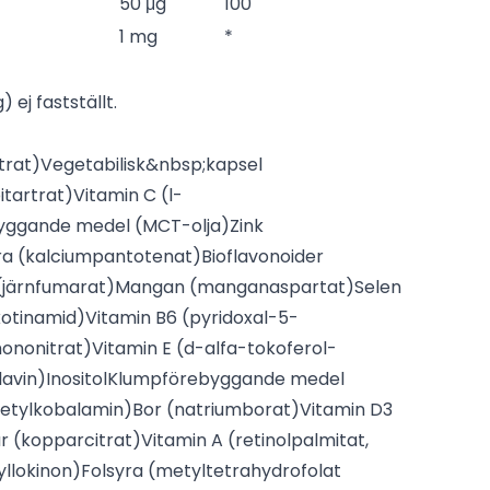
50 μg
100
1 mg
*
 ej fastställt.
trat)
Vegetabilisk&nbsp;kapsel
bitartrat)
Vitamin C (l-
yggande medel (MCT-olja)
Zink
ra (kalciumpantotenat)
Bioflavonoider
(järnfumarat)
Mangan (manganaspartat)
Selen
kotinamid)
Vitamin B6 (pyridoxal-5-
mononitrat)
Vitamin E (d-alfa-tokoferol-
lavin)
Inositol
Klumpförebyggande medel
metylkobalamin)
Bor (natriumborat)
Vitamin D3
r (kopparcitrat)
Vitamin A (retinolpalmitat,
yllokinon)
Folsyra (metyltetrahydrofolat