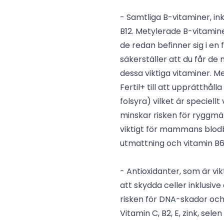
- Samtliga B-vitaminer, in
B12. Metylerade B-vitaminer
de redan befinner sig i e
säkerställer att du får d
dessa viktiga vitaminer. 
Fertil+ till att upprätthåll
folsyra) vilket är speciellt 
minskar risken för ryggm
viktigt för mammans blodbil
utmattning och vitamin B6 
- Antioxidanter, som är vikt
att skydda celler inklusive 
risken för DNA-skador och
Vitamin C, B2, E, zink, sele