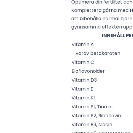
Optimera din fertilitet oc
Komplettera gärna med
H
att bibehålla normal hjär
gynnsamma effekten uppnå
INNEHÅLL PE
Vitamin A
– varav betakaroten
Vitamin C
Bioflavonoider
Vitamin D3
Vitamin E
Vitamin K1
Vitamin B1, Tiamin
Vitamin B2, Riboflavin
Vitamin B3, Niacin