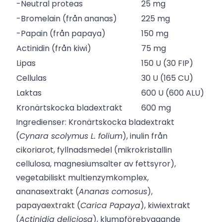
-Neutral proteas
25 mg
-Bromelain (från ananas)
225 mg
-Papain (från papaya)
150 mg
Actinidin (från kiwi)
75 mg
Lipas
150 U (30 FIP)
Cellulas
30 U (165 CU)
Laktas
600 U (600 ALU)
Kronärtskocka bladextrakt
600 mg
Ingredienser: Kronärtskocka bladextrakt
(
Cynara scolymus L. folium
), inulin från
cikoriarot, fyllnadsmedel (mikrokristallin
cellulosa, magnesiumsalter av fettsyror),
vegetabiliskt multienzymkomplex,
ananasextrakt (
Ananas comosus
),
papayaextrakt (
Carica Papaya
), kiwiextrakt
(
Actinidia deliciosa
), klumpförebyggande