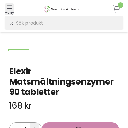
0
Varukor
Meny
0 kr
Elexir
Matsmältningsenzymer
90 tabletter
168 kr