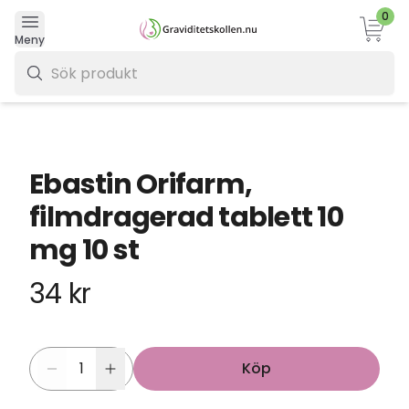
0
Varukor
Meny
0 kr
Ebastin Orifarm,
filmdragerad tablett 10
mg 10 st
34 kr
Köp