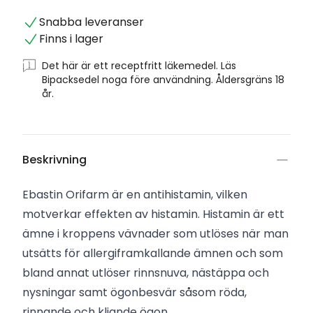
Snabba leveranser
Finns i lager
Det här är ett receptfritt läkemedel. Läs
Bipacksedel noga före användning. Åldersgräns 18
år.
Beskrivning
Ebastin Orifarm är en antihistamin, vilken
motverkar effekten av histamin. Histamin är ett
ämne i kroppens vävnader som utlöses när man
utsätts för allergiframkallande ämnen och som
bland annat utlöser rinnsnuva, nästäppa och
nysningar samt ögonbesvär såsom röda,
rinnande och kliande ögon.