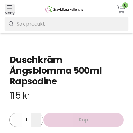
0
Varukor
Meny
0 kr
Duschkräm
Ängsblomma 500ml
Rapsodine
115 kr
Köp