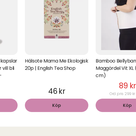
kapslar
Hälsote Mama Me Ekologisk
Bamboo Bellyban
vill bli
20p | English Tea Shop
Maggördel Vit XL 
-
cm)
89 kr
46 kr
Ord. pris 299 kr
Köp
Köp