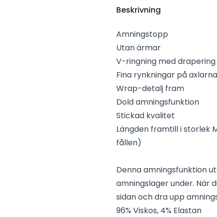
Beskrivning
Amningstopp
Utan ärmar
V-ringning med drapering
Fina rynkningar på axlarn
Wrap-detalj fram
Dold amningsfunktion
Stickad kvalitet
Längden framtill i storlek 
fållen)
Denna amningsfunktion utg
amningslager under. När d
sidan och dra upp amnings
96% Viskos, 4% Elastan