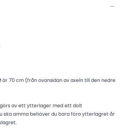
a
M är 70 cm (från ovansidan av axeln till den nedre
örs av ett ytterlager med ett dolt
u ska amma behöver du bara föra ytterlagret år
lagret.