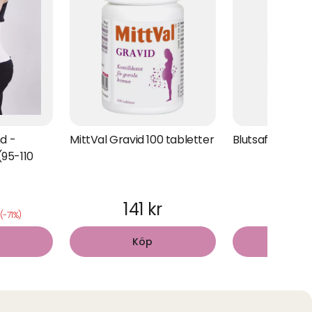
d -
MittVal Gravid 100 tabletter
Blutsaft 500ml
(95-110
141 kr
236
(-71%)
Köp
Kö