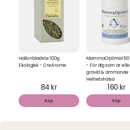
Hallonbladste 100g
MammaOptimal 60 
Ekologisk - CreArome
- För dig som är eller 
gravid & ammande 
Helhetshälsa
84 kr
160 kr
Köp
Köp