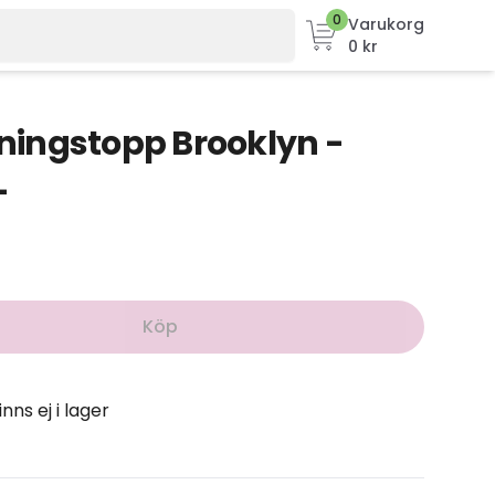
0
Varukorg
0 kr
ingstopp Brooklyn -
L
Köp
inns ej i lager