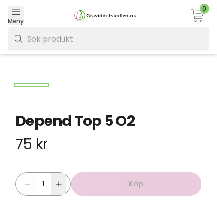
0
Varukor
Meny
0 kr
Depend Top 5 O2
75 kr
Köp