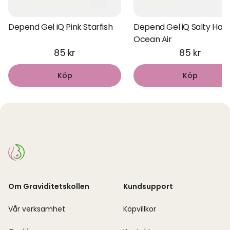
Depend Gel iQ Pink Starfish
Depend Gel iQ Salty Hair,
Ocean Air
85 kr
85 kr
Köp
Köp
Om Graviditetskollen
Kundsupport
Vår verksamhet
Köpvillkor