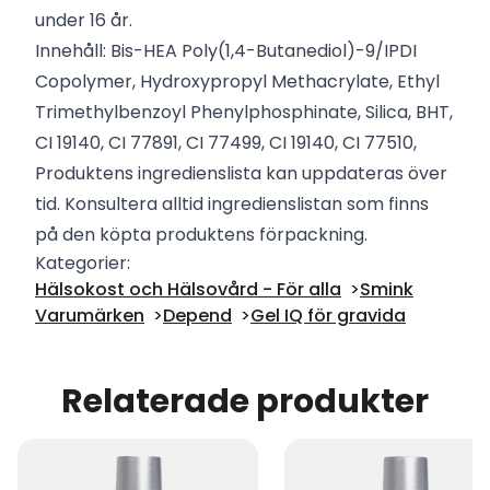
under 16 år.
Innehåll: Bis-HEA Poly(1,4-Butanediol)-9/IPDI
Copolymer, Hydroxypropyl Methacrylate, Ethyl
Trimethylbenzoyl Phenylphosphinate, Silica, BHT,
CI 19140, CI 77891, CI 77499, CI 19140, CI 77510,
Produktens ingredienslista kan uppdateras över
tid. Konsultera alltid ingredienslistan som finns
på den köpta produktens förpackning.
Kategorier:
Hälsokost och Hälsovård - För alla
Smink
Varumärken
Depend
Gel IQ för gravida
Relaterade produkter