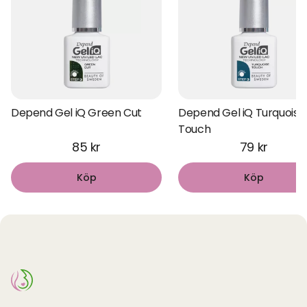
Depend Gel iQ Green Cut
Depend Gel iQ Turquoise
Touch
85 kr
79 kr
Köp
Köp