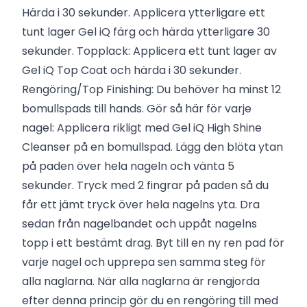
Härda i 30 sekunder. Applicera ytterligare ett
tunt lager Gel iQ färg och härda ytterligare 30
sekunder. Topplack: Applicera ett tunt lager av
Gel iQ Top Coat och härda i 30 sekunder.
Rengöring/Top Finishing: Du behöver ha minst 12
bomullspads till hands. Gör så här för varje
nagel: Applicera rikligt med Gel iQ High Shine
Cleanser på en bomullspad. Lägg den blöta ytan
på paden över hela nageln och vänta 5
sekunder. Tryck med 2 fingrar på paden så du
får ett jämt tryck över hela nagelns yta. Dra
sedan från nagelbandet och uppåt nagelns
topp i ett bestämt drag. Byt till en ny ren pad för
varje nagel och upprepa sen samma steg för
alla naglarna. När alla naglarna är rengjorda
efter denna princip gör du en rengöring till med