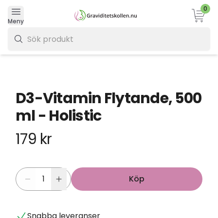
0
Varukor
Meny
0 kr
D3-Vitamin Flytande, 500
ml - Holistic
179 kr
Köp
Snabba leveranser