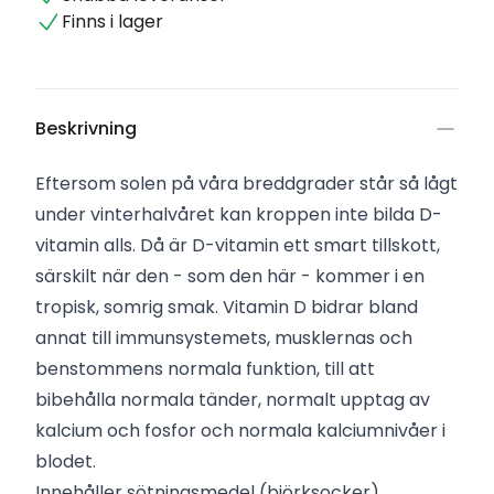
Finns i lager
Beskrivning
Eftersom solen på våra breddgrader står så lågt
under vinterhalvåret kan kroppen inte bilda D-
vitamin alls. Då är D-vitamin ett smart tillskott,
särskilt när den - som den här - kommer i en
tropisk, somrig smak. Vitamin D bidrar bland
annat till immunsystemets, musklernas och
benstommens normala funktion, till att
bibehålla normala tänder, normalt upptag av
kalcium och fosfor och normala kalciumnivåer i
blodet.
Innehåller sötningsmedel (björksocker).