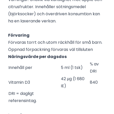
citrusfrukter. Innehåller sötningsmedel
(björksocker) och överdriven konsumtion kan
ha en laxerande verkan.
Förvaring
Förvaras torrt och utom räckhåll för små barn.
Öppnad förpackning förvaras väl tillsluten
Näringsvärde per dagsdos
% av
Innehåll per
5 ml (1 tsk)
DRI
42 μg (1 680
Vitamin D3
840
IE)
DRI = dagligt
referensintag.