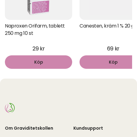
Naproxen Orifarm, tablett
Canesten, kräm 1 % 20 g
250 mg 10 st
29 kr
69 kr
Köp
Köp
Om Graviditetskollen
Kundsupport