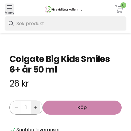
0
Varukor
Meny
0 kr
Colgate Big Kids Smiles
6+ år 50 ml
26 kr
Köp
Snabba leveranser