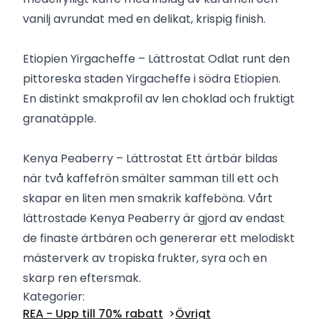
vanilj avrundat med en delikat, krispig finish.
Etiopien Yirgacheffe – Lättrostat Odlat runt den
pittoreska staden Yirgacheffe i södra Etiopien.
En distinkt smakprofil av len choklad och fruktigt
granatäpple.
Kenya Peaberry – Lättrostat Ett ärtbär bildas
när två kaffefrön smälter samman till ett och
skapar en liten men smakrik kaffeböna. Vårt
lättrostade Kenya Peaberry är gjord av endast
de finaste ärtbären och genererar ett melodiskt
mästerverk av tropiska frukter, syra och en
skarp ren eftersmak.
Kategorier:
REA - Upp till 70% rabatt
Övrigt