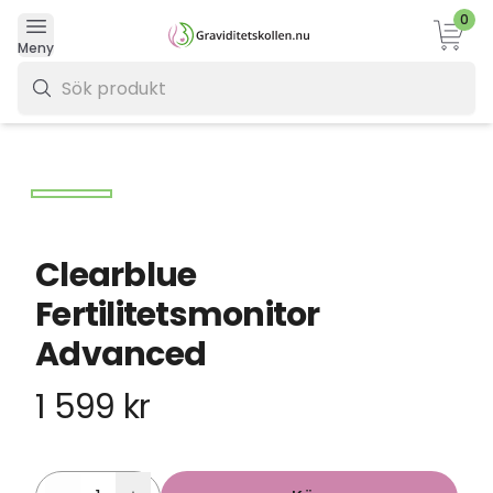
0
Varukor
Meny
0 kr
Clearblue
Fertilitetsmonitor
Advanced
1 599 kr