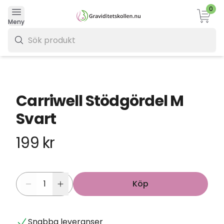
0
Varukor
Meny
0 kr
Carriwell Stödgördel M
Svart
199 kr
Köp
Snabba leveranser