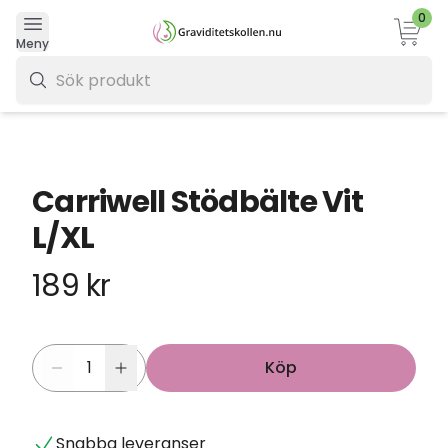
0
Varukor
Meny
0 kr
Carriwell Stödbälte Vit
L/XL
189 kr
Köp
Snabba leveranser