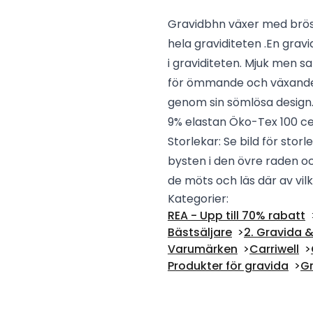
Gravidbhn växer med brö
hela graviditeten .En gravi
i graviditeten. Mjuk men s
för ömmande och växande b
genom sin sömlösa design. 
9% elastan Öko-Tex 100 certi
Storlekar: Se bild för storl
bysten i den övre raden oc
de möts och läs där av vil
Kategorier:
REA - Upp till 70% rabatt
Bästsäljare
2. Gravida
Varumärken
Carriwell
Produkter för gravida
Gr