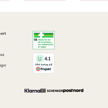
ort
oss
ågor