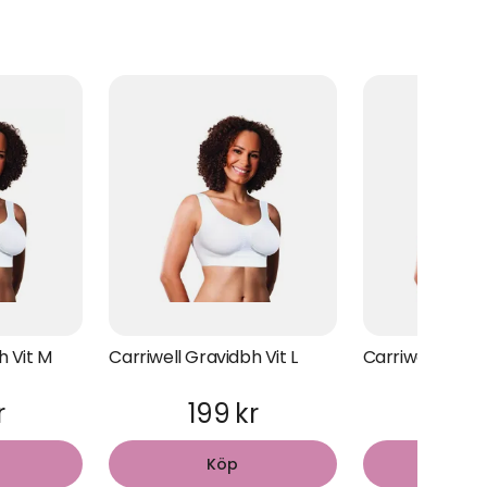
h Vit M
Carriwell Gravidbh Vit L
Carriwell Gravi
r
199 kr
199
Köp
Kö