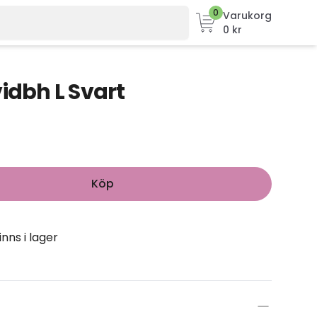
0
Varukorg
0 kr
idbh L Svart
Köp
inns i lager