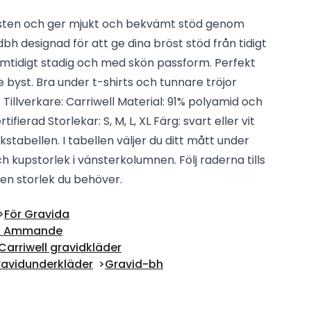
sten och ger mjukt och bekvämt stöd genom
dbh designad för att ge dina bröst stöd från tidigt
amtidigt stadig och med skön passform. Perfekt
yst. Bra under t-shirts och tunnare tröjor
Tillverkare: Carriwell Material: 91% polyamid och
fierad Storlekar: S, M, L, XL Färg: svart eller vit
ekstabellen. I tabellen väljer du ditt mått under
h kupstorlek i vänsterkolumnen. Följ raderna tills
ken storlek du behöver.
För Gravida
 & Ammande
Carriwell gravidkläder
avidunderkläder
Gravid-bh