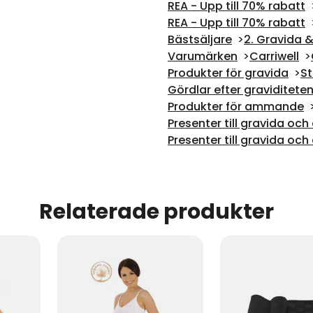
REA - Upp till 70% rabatt
REA - Upp till 70% rabatt
Bästsäljare
2. Gravida
Varumärken
Carriwell
Produkter för gravida
St
Gördlar efter graviditete
Produkter för ammande
Presenter till gravida o
Presenter till gravida o
Relaterade produkter