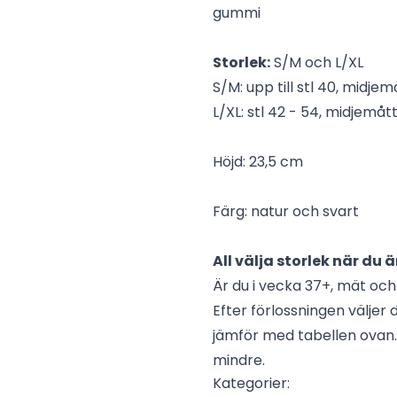
gummi
Storlek:
S/M och L/XL
S/M: upp till stl 40, midjem
L/XL: stl 42 - 54, midjemåt
Höjd: 23,5 cm
Färg: natur och svart
All välja storlek när du ä
Är du i vecka 37+, mät och 
Efter förlossningen väljer
jämför med tabellen ovan. 
mindre.
Kategorier: