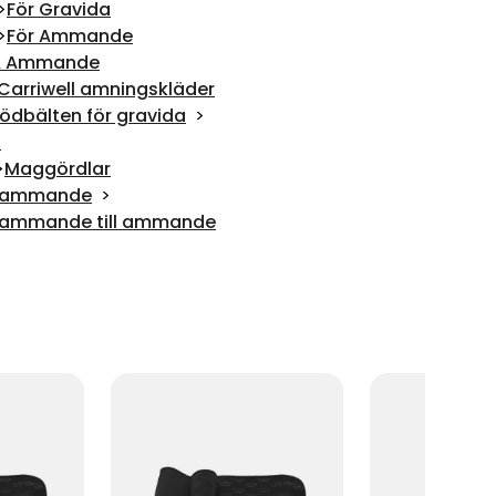
För Gravida
För Ammande
 & Ammande
Carriwell amningskläder
ödbälten för gravida
n
Maggördlar
ch ammande
ch ammande till ammande