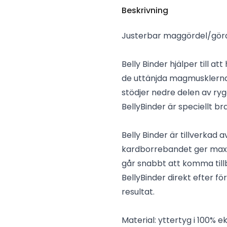
Beskrivning
Justerbar maggördel/gördel
Belly Binder hjälper till a
de uttänjda magmusklerna k
stödjer nedre delen av ryg
BellyBinder är speciellt bra
Belly Binder är tillverkad 
kardborrebandet ger maxi
går snabbt att komma tillb
BellyBinder direkt efter f
resultat.
Material: yttertyg i 100% 