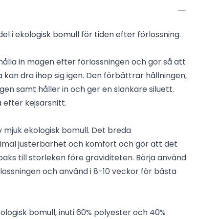
 i ekologisk bomull för tiden efter förlossning.
tt hålla in magen efter förlossningen och gör så att
an dra ihop sig igen. Den förbättrar hållningen,
gen samt håller in och ger en slankare siluett.
 efter kejsarsnitt.
av mjuk ekologisk bomull. Det breda
mal justerbarhet och komfort och gör att det
aks till storleken före graviditeten. Börja använd
örlossningen och använd i 8-10 veckor för bästa
ekologisk bomull, inuti 60% polyester och 40%