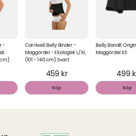
r -
Carriwell Belly Binder -
Belly Bandit Origi
sk
Maggördel - Ekologisk L/XL
Maggördel XS
0 cm)
(101 - 140 cm) Svart
459 kr
499 k
Köp
Köp