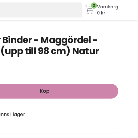
0
Varukorg
0 kr
y Binder - Maggördel -
(upp till 98 cm) Natur
Köp
inns i lager