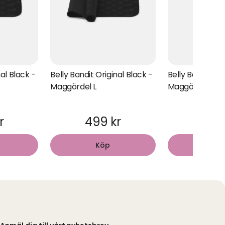
nal Black -
Belly Bandit Original Black -
Belly Bandit BF
Maggördel L
Maggördel XS
r
499 kr
699
Köp
Kö