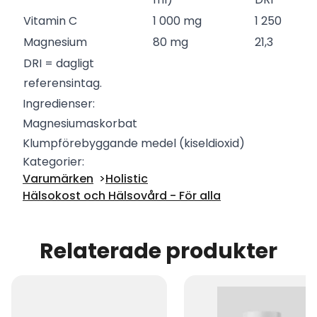
Vitamin C
1 000 mg
1 250
Magnesium
80 mg
21,3
DRI = dagligt
referensintag.
Ingredienser:
Magnesiumaskorbat
Klumpförebyggande medel (kiseldioxid)
Kategorier:
Varumärken
Holistic
Hälsokost och Hälsovård - För alla
Relaterade produkter