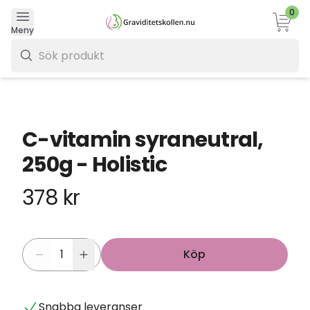
0
Varukor
Meny
0 kr
C-vitamin syraneutral,
250g - Holistic
378 kr
Köp
Snabba leveranser