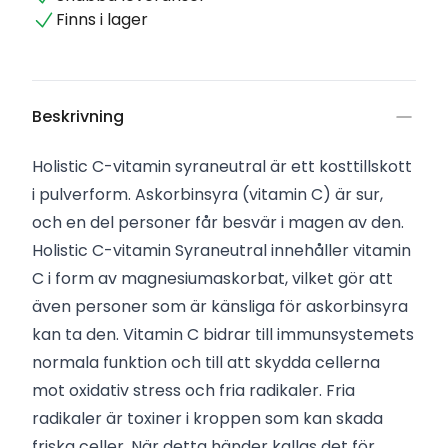
Finns i lager
Beskrivning
Holistic C-vitamin syraneutral är ett kosttillskott
i pulverform. Askorbinsyra (vitamin C) är sur,
och en del personer får besvär i magen av den.
Holistic C-vitamin Syraneutral innehåller vitamin
C i form av magnesiumaskorbat, vilket gör att
även personer som är känsliga för askorbinsyra
kan ta den. Vitamin C bidrar till immunsystemets
normala funktion och till att skydda cellerna
mot oxidativ stress och fria radikaler. Fria
radikaler är toxiner i kroppen som kan skada
friska celler. När detta händer kallas det för