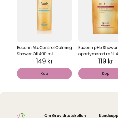
Eucerin AtoControl Calming
Eucerin pH5 Shower 
Shower Oil 400 ml
oparfymerad refill 
149 kr
119 kr
Köp
Köp
Om Graviditetskollen
Kundsupp