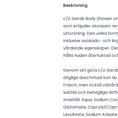
Beskrivning
c/o Gerds Body Shower Lin
som erbjuder skonsam ren
uttorkning. Den unika form
inklusive avokado- och lin
vårdande egenskaper. Dess
hålla huden återfuktad oc
Genom att göra c/o Gerds 
dagliga duschritual kan du
fräsch, men också välvård
subtila och behagliga doft
Innehåll: Aqua, Sodium Coc
Glutamate, Caprylyl/Capryl
Levulinate, Sodium Anisate