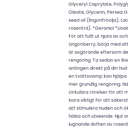
Glyceryl Caprylate, Polygl
Oleate, Glycerin, Persea G
seed oil (lingonfröolja), La
rosenträ). *Geraniol *Linalo
För att fullt ut njuta av 
Lingonberry, börja med att
är avgörande eftersom det
rengöring. Ta sedan en li
antingen direkt på din hud
en tvättsvamp kan hjälpa ti
mer grundlig rengöring. Nä
cirkulära rörelser för att 
bara viktigt för att säker
att stimulera huden och ök
hälsa och utseende. Njut 
lugnande doften av rosentr