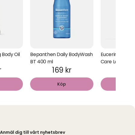
 Body Oil
Bepanthen Daily BodyWash
Eucerin AtoCon
BT 400 ml
Care Lotion 40
r
169 kr
199
Köp
Kö
Anmäl dig till vårt nyhetsbrev