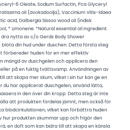
yceryl-6 Oleate, Sodium Surfactin, Pca Glyceryl
ratissima oil (avokadoolja), Vaccinium Vitis-Idaea
ctic acid, Dalbergia Sissoo wood oil (indisk
ol, * Limonene. *Natural essential oil ingredient.
och dra nytta av c/o Gerds Body Shower
 blöta din hud under duschen. Detta första steg
 förbereder huden för en mer effektiv
ten mängd av duschgelen och applicera den
 eller på en fuktig tvättsvamp. Användningen av
ll att skapa mer skum, vilket i sin tur kan ge en
r du har applicerat duschgelen, använd lätta,
massera in den över din kropp. Detta steg är inte
ställa att produkten fördelas jämnt, men också för
a blodcirkulationen, vilket kan förbättra huden
av hur produkten skummar upp och frigör den
ä, en doft som kan bidra till att skapa en känsla