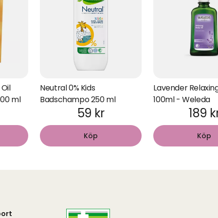
Oil
Neutral 0% Kids
Lavender Relaxing
400 ml
Badschampo 250 ml
100ml - Weleda
59 kr
189 k
Köp
Köp
ort