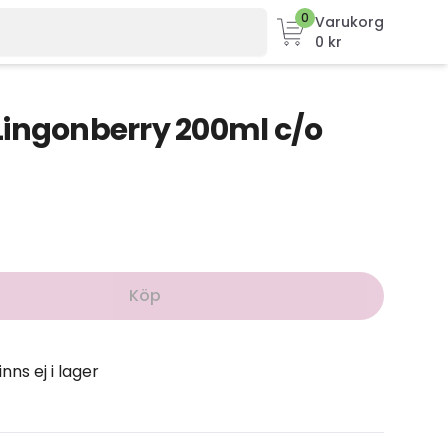
0
Varukorg
0 kr
Lingonberry 200ml c/o
Köp
inns ej i lager