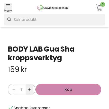
0
Varukor
Meny
0 kr
BODY LAB Gua Sha
kroppsverktyg
159 kr
Köp
Snabba leveranser