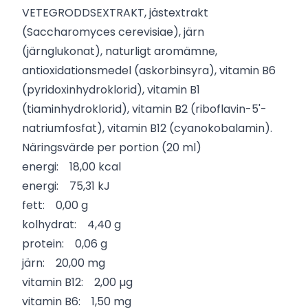
VETEGRODDSEXTRAKT, jästextrakt
(Saccharomyces cerevisiae), järn
(järnglukonat), naturligt aromämne,
antioxidationsmedel (askorbinsyra), vitamin B6
(pyridoxinhydroklorid), vitamin B1
(tiaminhydroklorid), vitamin B2 (riboflavin-5'-
natriumfosfat), vitamin B12 (cyanokobalamin).
Näringsvärde per portion (20 ml)
energi: 18,00 kcal
energi: 75,31 kJ
fett: 0,00 g
kolhydrat: 4,40 g
protein: 0,06 g
järn: 20,00 mg
vitamin B12: 2,00 µg
vitamin B6: 1,50 mg