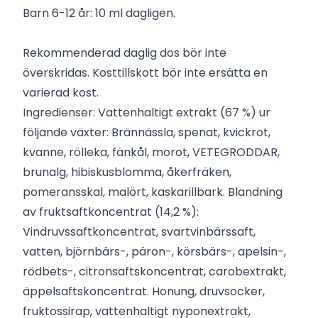
Barn 6-12 år: 10 ml dagligen.
Rekommenderad daglig dos bör inte
överskridas. Kosttillskott bör inte ersätta en
varierad kost.
Ingredienser: Vattenhaltigt extrakt (67 %) ur
följande växter: Brännässla, spenat, kvickrot,
kvanne, rölleka, fänkål, morot, VETEGRODDAR,
brunalg, hibiskusblomma, åkerfräken,
pomeransskal, malört, kaskarillbark. Blandning
av fruktsaftkoncentrat (14,2 %):
Vindruvssaftkoncentrat, svartvinbärssaft,
vatten, björnbärs-, päron-, körsbärs-, apelsin-,
rödbets-, citronsaftskoncentrat, carobextrakt,
äppelsaftskoncentrat. Honung, druvsocker,
fruktossirap, vattenhaltigt nyponextrakt,