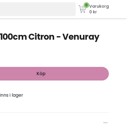
0
Varukorg
0 kr
x100cm Citron - Venuray
Köp
inns i lager