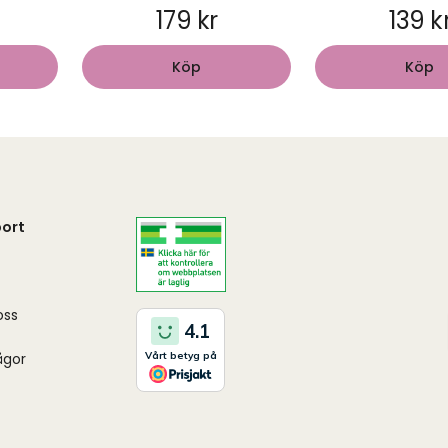
179 kr
139 k
Köp
Köp
ort
oss
ågor