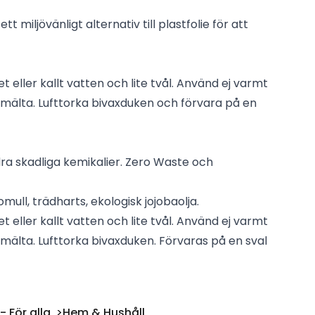
tt miljövänligt alternativ till plastfolie för att
 eller kallt vatten och lite tvål. Använd ej varmt
smälta. Lufttorka bivaxduken och förvara på en
ra skadliga kemikalier. Zero Waste och
omull, trädharts, ekologisk jojobaolja.
 eller kallt vatten och lite tvål. Använd ej varmt
mälta. Lufttorka bivaxduken. Förvaras på en sval
 För alla
Hem & Hushåll