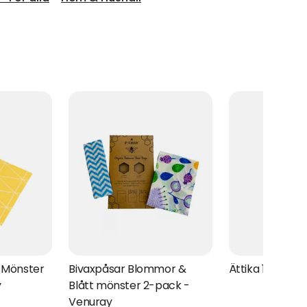
& Mönster
Bivaxpåsar Blommor &
Ättika 12% 1 l, E
y
Blått mönster 2-pack -
Venuray