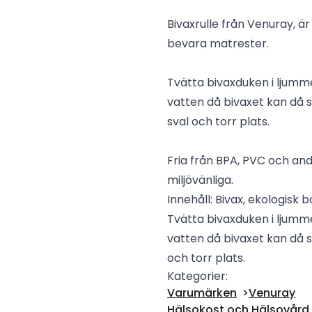
Bivaxrulle från Venuray, är e
bevara matrester.
Tvätta bivaxduken i ljummet
vatten då bivaxet kan då 
sval och torr plats.
Fria från BPA, PVC och and
miljövänliga.
Innehåll: Bivax, ekologisk b
Tvätta bivaxduken i ljummet
vatten då bivaxet kan då s
och torr plats.
Kategorier:
Varumärken
Venuray
Hälsokost och Hälsovård -