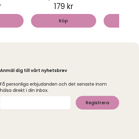
r
179 kr
19 
Köp
Kö
Anmäl dig till vårt nyhetsbrev
Få personliga erbjudanden och det senaste inom
hälsa direkt i din inbox.
Mejladress
Registrera