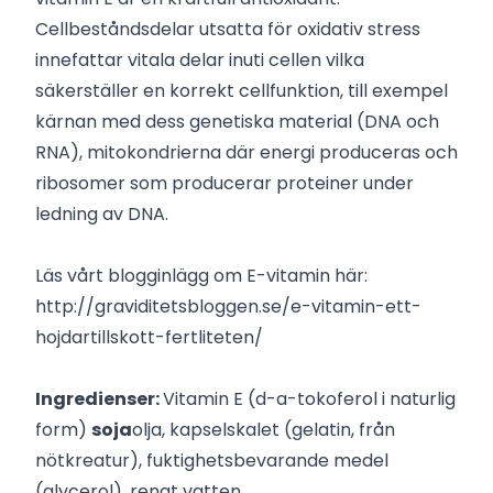
Cellbeståndsdelar utsatta för oxidativ stress
innefattar vitala delar inuti cellen vilka
säkerställer en korrekt cellfunktion, till exempel
kärnan med dess genetiska material (DNA och
RNA), mitokondrierna där energi produceras och
ribosomer som producerar proteiner under
ledning av DNA.
Läs vårt blogginlägg om E-vitamin här:
http://graviditetsbloggen.se/e-vitamin-ett-
hojdartillskott-fertliteten/
Ingredienser:
Vitamin E (d-a-tokoferol i naturlig
form)
soja
olja, kapselskalet (gelatin, från
nötkreatur), fuktighetsbevarande medel
(glycerol), renat vatten.