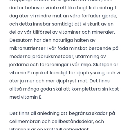
därför behöver vi inte ett lika högt kaloriintag. I
dag äter vi mindre mat än våra förfäder gjorde,
och detta innebär samtidigt att vi skurit av en
del av vår tillförsel av vitaminer och mineraler.
Dessutom har den naturliga halten av
mikronutrienter i vår föda minskat beroende på
moderna jordbruksmetoder, utarmning av
jordarna och föroreningar i vår miljö. Slutligen är
vitamin E mycket känsligt för djupfrysning, och vi
äter ju mer och mer djupfryst mat. Det finns
alltså många goda skäl att komplettera sin kost
med vitamin E.
Det finns all anledning att begränsa skador på
cellmembran och cellbeståndsdelar, och
vitamin E är en kraftfull antioxidant.