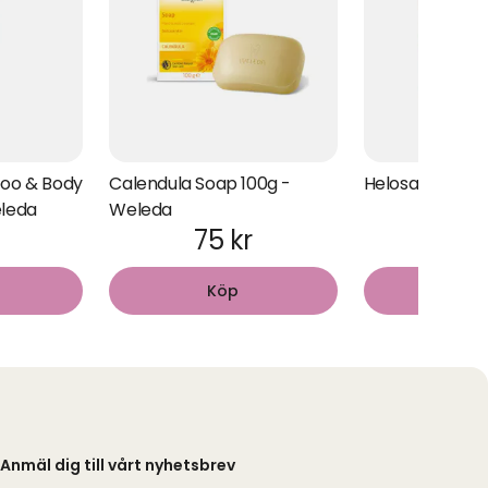
oo & Body
Calendula Soap 100g -
Helosansalva 1
leda
Weleda
75 kr
365
Köp
Kö
Anmäl dig till vårt nyhetsbrev