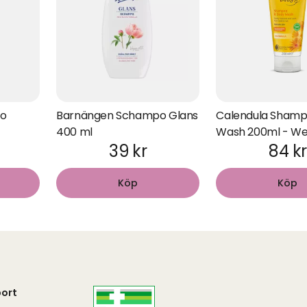
o
Barnängen Schampo Glans
Calendula Shamp
400 ml
Wash 200ml - We
39 kr
84 kr
Köp
Köp
ort