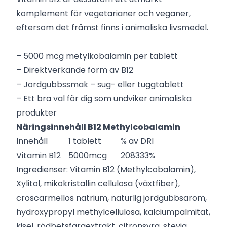
komplement för vegetarianer och veganer,
eftersom det främst finns i animaliska livsmedel.
– 5000 mcg metylkobalamin per tablett
– Direktverkande form av B12
– Jordgubbssmak – sug- eller tuggtablett
– Ett bra val för dig som undviker animaliska
produkter
Näringsinnehåll B12 Methylcobalamin
Innehåll
1 tablett
% av DRI
Vitamin B12
5000mcg
208333%
Ingredienser:
Vitamin B12 (Methylcobalamin),
Xylitol, mikokristallin cellulosa (växtfiber),
croscarmellos natrium, naturlig jordgubbsarom,
hydroxypropyl methylcellulosa, kalciumpalmitat,
kisel, rödbetsfärgextrakt, citronsyra, stevia.