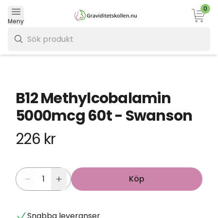
0
Varukor
Meny
0 kr
B12 Methylcobalamin
5000mcg 60t - Swanson
226 kr
Köp
Snabba leveranser