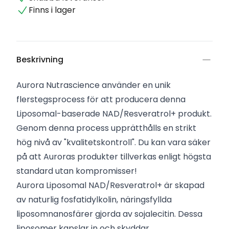
Finns i lager
Beskrivning
Aurora Nutrascience använder en unik
flerstegsprocess för att producera denna
Liposomal-baserade NAD/Resveratrol+ produkt.
Genom denna process upprätthålls en strikt
hög nivå av "kvalitetskontroll". Du kan vara säker
på att Auroras produkter tillverkas enligt högsta
standard utan kompromisser!
Aurora Liposomal NAD/Resveratrol+ är skapad
av naturlig fosfatidylkolin, näringsfyllda
liposomnanosfärer gjorda av sojalecitin. Dessa
liposomer kapslar in och skyddar