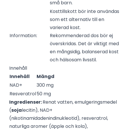
små barn.
Kosttillskott bör inte användas
som ett alternativ till en
varierad kost.
Information:
Rekommenderad dos bör ej
överskridas. Det är viktigt med
en mångsidig, balanserad kost
och hälsosam livsstil.
Innehåll
Innehåll
Mängd
NAD+
300 mg
Resveratrol
50 mg
Ingredienser:
Renat vatten, emulgeringsmedel
(
soja
lecitin), NAD+
(nikotinamidadenindinukleotid), resveratrol,
naturliga aromer (äpple och kola),