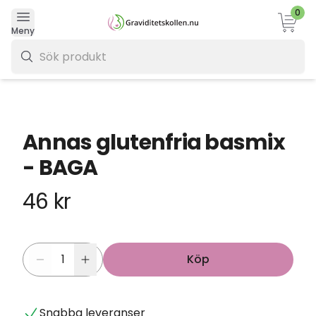
0
Varukor
Meny
0 kr
Annas glutenfria basmix
- BAGA
46 kr
Köp
Snabba leveranser