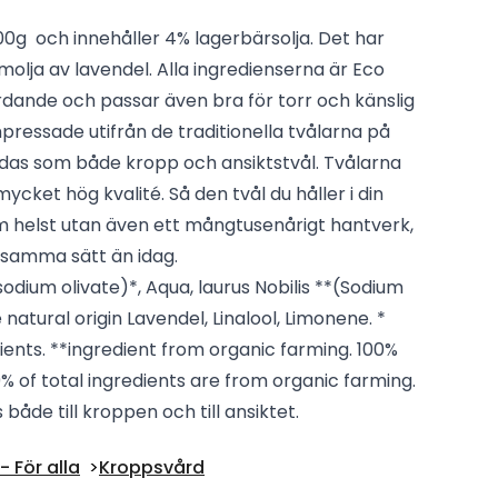
00g och innehåller 4% lagerbärsolja. Det har
ymolja av lavendel. Alla ingredienserna är Eco
rdande och passar även bra för torr och känslig
pressade utifrån de traditionella tvålarna på
das som både kropp och ansiktstvål. Tvålarna
mycket hög kvalité. Så den tvål du håller i din
om helst utan även ett mångtusenårigt hantverk,
å samma sätt än idag.
sodium olivate)*, Aqua, laurus Nobilis **(Sodium
natural origin Lavendel, Linalool, Limonene. *
ents. **ingredient from organic farming. 100%
,19% of total ingredients are from organic farming.
åde till kroppen och till ansiktet.
 För alla
Kroppsvård