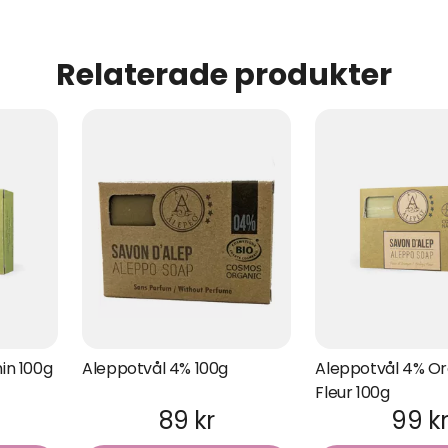
Relaterade produkter
in 100g
Aleppotvål 4% 100g
Aleppotvål 4% O
Fleur 100g
89 kr
99 k