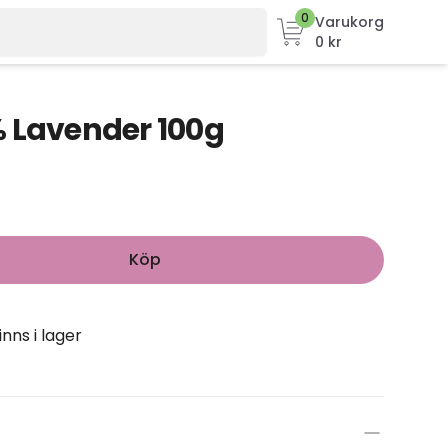
0
Varukorg
0 kr
 Lavender 100g
Köp
inns i lager