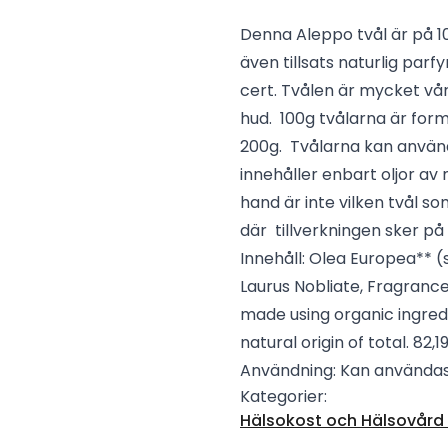
Denna Aleppo tvål är på 1
även tillsats naturlig parf
cert. Tvålen är mycket vå
hud. 100g tvålarna är form
200g. Tvålarna kan använ
innehåller enbart oljor av 
hand är inte vilken tvål s
där tillverkningen sker p
Innehåll: Olea Europea** (
Laurus Nobliate, Fragrance 
made using organic ingredi
natural origin of total. 82
Användning: Kan användas b
Kategorier:
Hälsokost och Hälsovård -