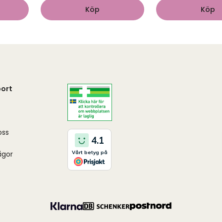
Köp
Köp
ort
oss
ågor