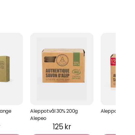
range
Aleppotvål 30% 200g
Aleppotvål 12%
Alepeo
r
125 kr
99 