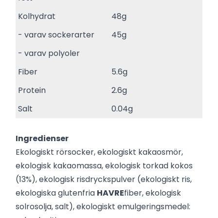
Kolhydrat
48g
- varav sockerarter
45g
- varav polyoler
Fiber
5.6g
Protein
2.6g
Salt
0.04g
Ingredienser
Ekologiskt rörsocker, ekologiskt kakaosmör,
ekologisk kakaomassa, ekologisk torkad kokos
(13%), ekologisk risdryckspulver (ekologiskt ris,
ekologiska glutenfria
HAVRE
fiber, ekologisk
solrosolja, salt), ekologiskt emulgeringsmedel: