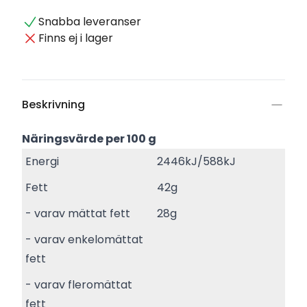
Snabba leveranser
Finns ej i lager
Beskrivning
Näringsvärde per 100 g
Energi
2446kJ/588kJ
Fett
42g
- varav mättat fett
28g
- varav enkelomättat
fett
- varav fleromättat
fett