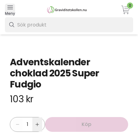
0
Varukor
Meny
0 kr
Adventskalender
choklad 2025 Super
Fudgio
103 kr
Köp