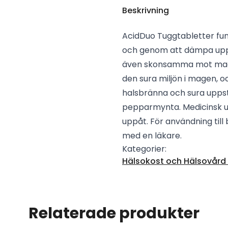
Beskrivning
AcidDuo Tuggtabletter fu
och genom att dämpa upps
även skonsamma mot mags
den sura miljön i magen, o
halsbränna och sura uppst
pepparmynta. Medicinsk ut
uppåt. För användning till
med en läkare.
Kategorier:
Hälsokost och Hälsovård -
Relaterade produkter