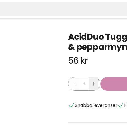
AcidDuo Tuggt
& pepparmynta
56 kr
Snabba leveranser
F