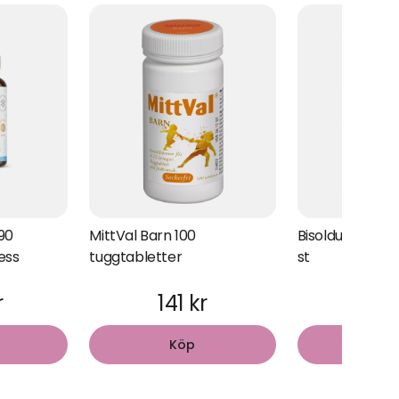
90
MittVal Barn 100
Bisolduo 2.0 su
ess
tuggtabletter
st
r
141 kr
94 
Köp
Kö