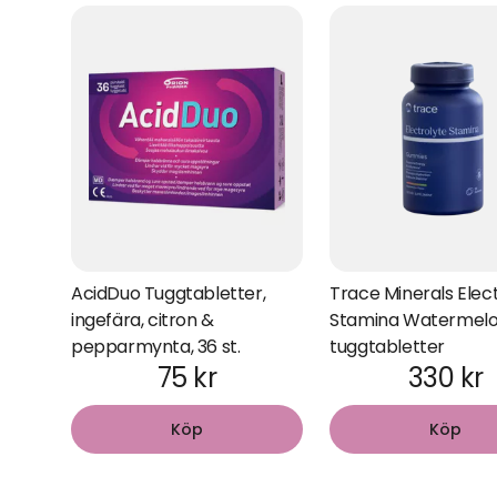
AcidDuo Tuggtabletter,
Trace Minerals Elec
ingefära, citron &
Stamina Watermelo
pepparmynta, 36 st.
tuggtabletter
75 kr
330 kr
Köp
Köp