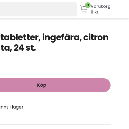
0
Varukorg
0 kr
abletter, ingefära, citron
, 24 st.
Köp
inns i lager