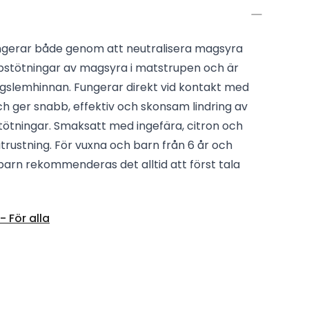
ngerar både genom att neutralisera magsyra
tötningar av magsyra i matstrupen och är
lemhinnan. Fungerar direkt vid kontakt med
ch ger snabb, effektiv och skonsam lindring av
ötningar. Smaksatt med ingefära, citron och
rustning. För vuxna och barn från 6 år och
 barn rekommenderas det alltid att först tala
 För alla