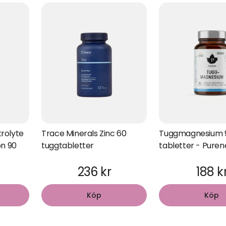
trolyte
Trace Minerals Zinc 60
Tuggmagnesium 
n 90
tuggtabletter
tabletter - Puren
236 kr
188 k
Köp
Köp