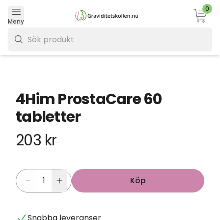
0
Varukor
Meny
0 kr
4Him ProstaCare 60
tabletter
203 kr
Köp
Snabba leveranser