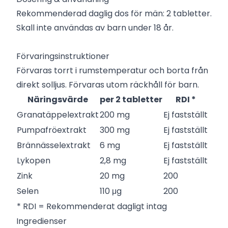
Rekommenderad daglig dos för män: 2 tabletter.
Skall inte användas av barn under 18 år.
Förvaringsinstruktioner
Förvaras torrt i rumstemperatur och borta från
direkt solljus. Förvaras utom räckhåll för barn.
Näringsvärde
per 2 tabletter
RDI *
Granatäppelextrakt
200 mg
Ej fastställt
Pumpafröextrakt
300 mg
Ej fastställt
Brännässelextrakt
6 mg
Ej fastställt
Lykopen
2,8 mg
Ej fastställt
Zink
20 mg
200
Selen
110 μg
200
* RDI = Rekommenderat dagligt intag
Ingredienser