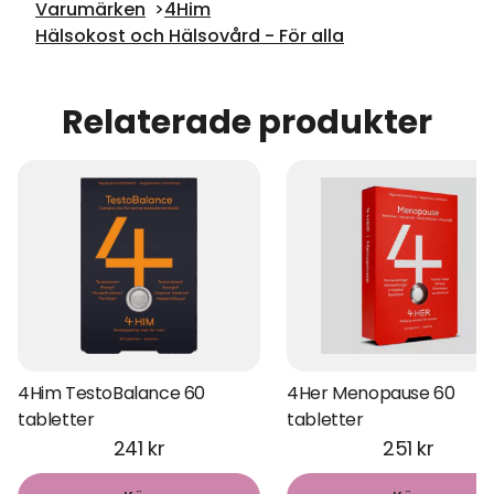
Varumärken
4Him
Hälsokost och Hälsovård - För alla
Relaterade produkter
4Him TestoBalance 60
4Her Menopause 60
tabletter
tabletter
241 kr
251 kr