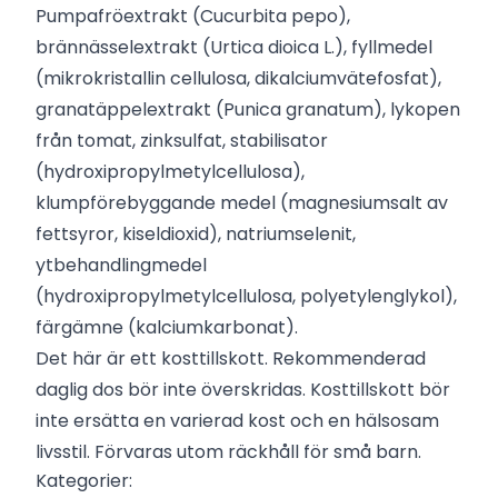
Pumpafröextrakt (Cucurbita pepo),
brännässelextrakt (Urtica dioica L.), fyllmedel
(mikrokristallin cellulosa, dikalciumvätefosfat),
granatäppelextrakt (Punica granatum), lykopen
från tomat, zinksulfat, stabilisator
(hydroxipropylmetylcellulosa),
klumpförebyggande medel (magnesiumsalt av
fettsyror, kiseldioxid), natriumselenit,
ytbehandlingmedel
(hydroxipropylmetylcellulosa, polyetylenglykol),
färgämne (kalciumkarbonat).
Det här är ett kosttillskott. Rekommenderad
daglig dos bör inte överskridas. Kosttillskott bör
inte ersätta en varierad kost och en hälsosam
livsstil. Förvaras utom räckhåll för små barn.
Kategorier: