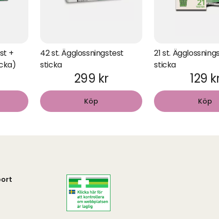
st +
42 st. Ägglossningstest
21 st. Ägglossning
icka)
sticka
sticka
299 kr
129 k
Köp
Köp
ort