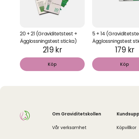
20 + 21 (Graviditetstest +
5 + 14 (Graviditetste
Ägglossningstest sticka)
Ägglossningstest st
219 kr
179 kr
Köp
Köp
Om Graviditetskollen
Kundsupp
Vår verksamhet
Köpvillkor