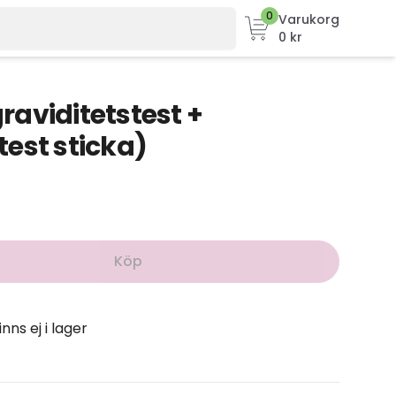
0
Varukorg
0 kr
graviditetstest +
est sticka)
Köp
inns ej i lager