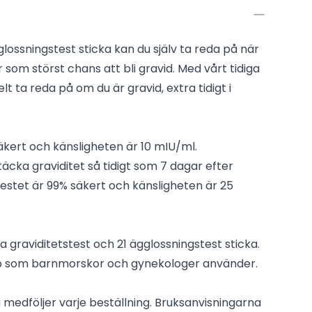
lossningstest sticka kan du själv ta reda på när
 som störst chans att bli gravid. Med vårt tidiga
lt ta reda på om du är gravid, extra tidigt i
äkert och känsligheten är 10 mIU/ml.
äcka graviditet så tidigt som 7 dagar efter
estet är 99% säkert och känsligheten är 25
iga graviditetstest och 21 ägglossningstest sticka.
p som barnmorskor och gynekologer använder.
medföljer varje beställning. Bruksanvisningarna