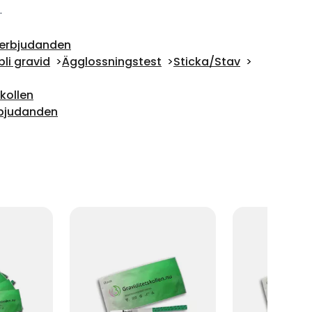
.
erbjudanden
bli gravid
Ägglossningstest
Sticka/Stav
kollen
bjudanden