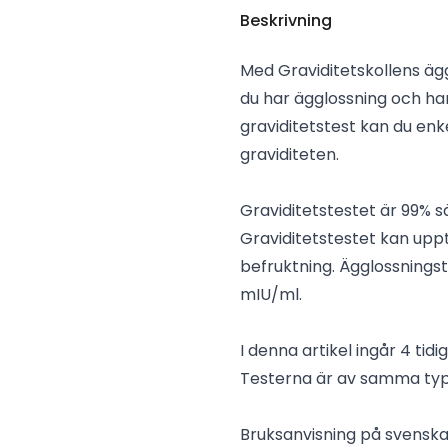
Beskrivning
Med Graviditetskollens ägg
du har ägglossning och har
graviditetstest kan du enke
graviditeten.
Graviditetstestet är 99% s
Graviditetstestet kan uppt
befruktning. Ägglossningst
mIU/ml.
I denna artikel ingår 4 tid
Testerna är av samma ty
Bruksanvisning på svenska 