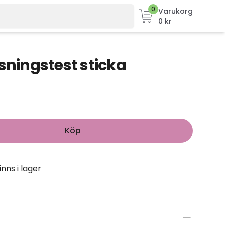
0
Varukorg
0 kr
sningstest sticka
Köp
inns i lager