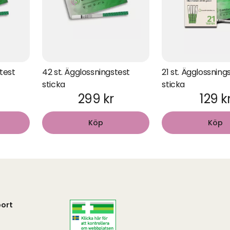
test
42 st. Ägglossningstest
21 st. Ägglossning
sticka
sticka
299 kr
129 k
Köp
Köp
ort