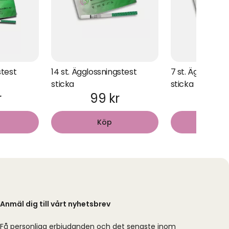
stest
14 st. Ägglossningstest
7 st. Ägglossni
sticka
sticka
r
99 kr
89 
Köp
Kö
Anmäl dig till vårt nyhetsbrev
Få personliga erbjudanden och det senaste inom