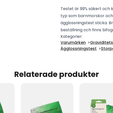
Testet är 99% säkert och 
typ som barnmorskor och g
ägglossningstest sticka. B
beställning och finns bifo
Kategorier:
Varumärken
Graviditets
Ägglossningstest
Storp
Relaterade produkter