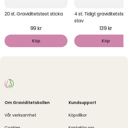
20 st. Graviditetstest sticka
4 st. Tidigt graviditetstes
stav
99 kr
139 kr
Köp
Köp
Om Graviditetskollen
Kundsupport
Vår verksamhet
Köpvillkor
Cookies
Kontakta oss