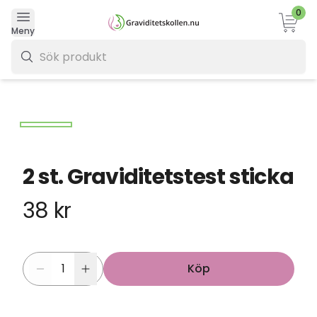
0
Varukor
Meny
0 kr
2 st. Graviditetstest sticka
38 kr
Köp