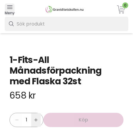
0
Varukor
Meny
0 kr
1-Fits-All
Månadsförpackning
med Flaska 32st
658 kr
Köp