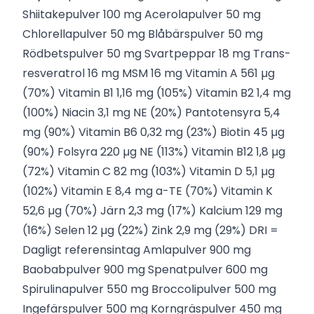
Shiitakepulver 100 mg Acerolapulver 50 mg
Chlorellapulver 50 mg Blåbärspulver 50 mg
Rödbetspulver 50 mg Svartpeppar 18 mg Trans-
resveratrol 16 mg MSM 16 mg Vitamin A 561 µg
(70%) Vitamin B1 1,16 mg (105%) Vitamin B2 1,4 mg
(100%) Niacin 3,1 mg NE (20%) Pantotensyra 5,4
mg (90%) Vitamin B6 0,32 mg (23%) Biotin 45 µg
(90%) Folsyra 220 µg NE (113%) Vitamin B12 1,8 µg
(72%) Vitamin C 82 mg (103%) Vitamin D 5,1 µg
(102%) Vitamin E 8,4 mg a-TE (70%) Vitamin K
52,6 µg (70%) Järn 2,3 mg (17%) Kalcium 129 mg
(16%) Selen 12 µg (22%) Zink 2,9 mg (29%) DRI =
Dagligt referensintag Amlapulver 900 mg
Baobabpulver 900 mg Spenatpulver 600 mg
Spirulinapulver 550 mg Broccolipulver 500 mg
Ingefärspulver 500 mg Korngräspulver 450 mg