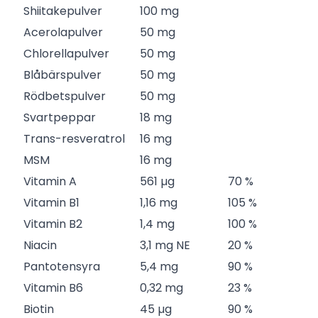
Shiitakepulver
100 mg
Acerolapulver
50 mg
Chlorellapulver
50 mg
Blåbärspulver
50 mg
Rödbetspulver
50 mg
Svartpeppar
18 mg
Trans-resveratrol
16 mg
MSM
16 mg
Vitamin A
561 µg
70 %
Vitamin B1
1,16 mg
105 %
Vitamin B2
1,4 mg
100 %
Niacin
3,1 mg NE
20 %
Pantotensyra
5,4 mg
90 %
Vitamin B6
0,32 mg
23 %
Biotin
45 µg
90 %