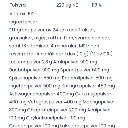
Folsyra
220 µg NE
113 %
Vitamin B12
Ingredienser
Ett grönt pulver av 24 torkade frukter,
grönsaker, alger, rötter, frön, svamp och bär,
samt 13 vitaminer, 4 mineraler, MSM och
resveratrol. Innehåll per 1 dos (10 g) (% av DRI):
Lucumapulver 2,3 g Amlapulver 900 mg
Baobabpulver 900 mg Spenatpulver 600 mg
Spirulinapulver 550 mg Broccolipulver 500 mg
Ingefärspulver 500 mg Korngräspulver 450 mg
Ashwagandhapulver 400 mg Gurkmejapulver
400 mg Vetegräspulver 400 mg Moringapulver
300 mg Chiaproteinpulver 200 mg Acaipulver
100 mg Ceylonkanelpulver 100 mg
Gojibärspulver 100 mg Lakritsrotspulver 100 mg